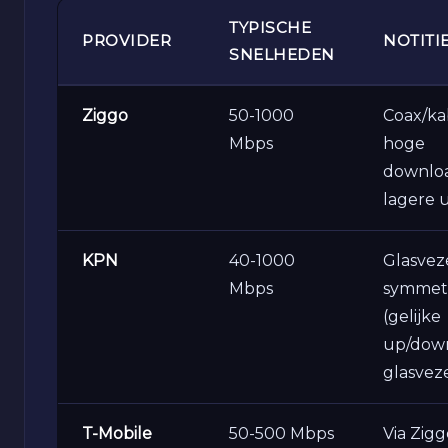
TYPISCHE
PROVIDER
NOTITI
SNELHEDEN
Ziggo
50-1000
Coax/ka
Mbps
hoge
downlo
lagere 
KPN
40-1000
Glasvez
Mbps
symmetr
(gelijke
up/dow
glasvez
T-Mobile
50-500 Mbps
Via Zigg