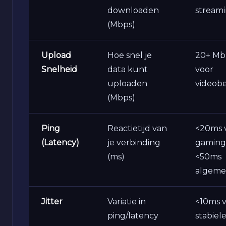
downloaden
stream
(Mbps)
Upload
Hoe snel je
20+ Mb
Snelheid
data kunt
voor
uploaden
videobe
(Mbps)
Ping
Reactietijd van
<20ms 
(Latency)
je verbinding
gaming
(ms)
<50ms
algem
Jitter
Variatie in
<10ms 
ping/latency
stabiel