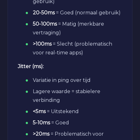
gebruik)
20-50ms
= Goed (normaal gebruik)
50-100ms
= Matig (merkbare
vertraging)
>100ms
= Slecht (problematisch
voor real-time apps)
Jitter (ms):
Variatie in ping over tijd
Lagere waarde = stabielere
verbinding
<5ms
= Uitstekend
5-10ms
= Goed
>20ms
= Problematisch voor