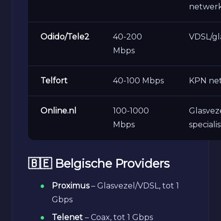
netwer
Odido/Tele2
40-200
VDSL/gl
Mbps
Telfort
40-100 Mbps
KPN ne
Online.nl
100-1000
Glasvez
Mbps
specialis
🇧🇪 Belgische Providers
Proximus
– Glasvezel/VDSL, tot 1
Gbps
Telenet
– Coax, tot 1 Gbps